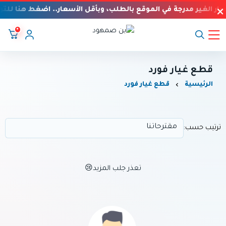
يار الغير مدرجة في الموقع بالطلب، وبأقل الأسعار.. اضغط هنا للت
٠
بن صمهود
قطع غيار فورد
الرئيسية
قطع غيار فورد
ترتيب حسب:
تعذر جلب المزيد😢