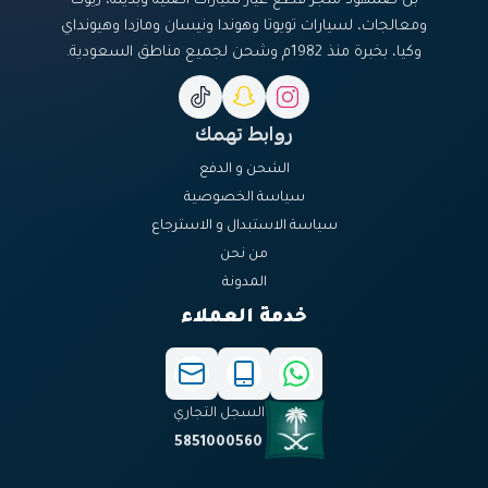
بن صمهود متجر قطع غيار سيارات أصلية وبديلة، زيوت
ومعالجات، لسيارات تويوتا وهوندا ونيسان ومازدا وهيونداي
وكيا، بخبرة منذ 1982م وشحن لجميع مناطق السعودية.
روابط تهمك
الشحن و الدفع
سياسة الخصوصية
سياسة الاستبدال و الاسترجاع
من نحن
المدونة
خدمة العملاء
السجل التجاري
5851000560