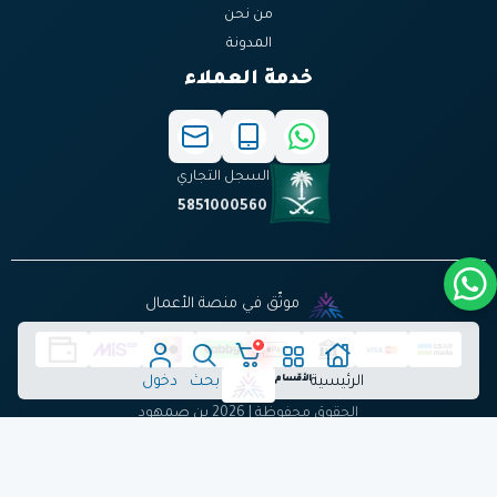
من نحن
المدونة
خدمة العملاء
السجل التجاري
5851000560
موثّق في منصة الأعمال
٠
الرئيسية
الأقسام
بحث
دخول
الحقوق محفوظة | 2026
بن صمهود