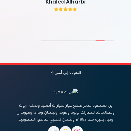
Khaled Alharbi
العودة إلى أعلى
بن صمهود متجر قطع غيار سيارات أصلية وبديلة، زيوت
ومعالجات، لسيارات تويوتا وهوندا ونيسان ومازدا وهيونداي
وكيا، بخبرة منذ 1982م وشحن لجميع مناطق السعودية.