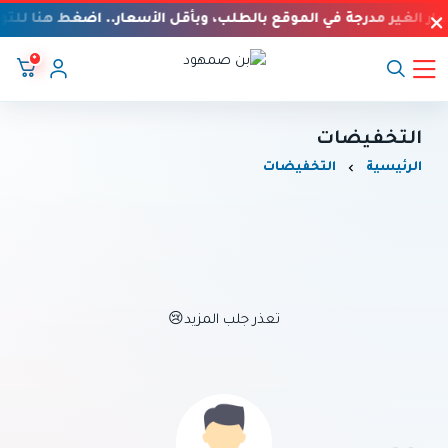
يار الغير مدرجة في الموقع بالطلب، وبأقل الأسعار.. اضغط هنا للت
٠
بن صمهود
التخفيضات
الرئيسية
التخفيضات
تعذر جلب المزيد😢