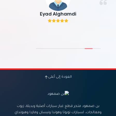
Eyad Alghamdi
العودة إلى أعلى
بن صمهود متجر قطع غيار سيارات أصلية وبديلة، زيوت
ومعالجات، لسيارات تويوتا وهوندا ونيسان ومازدا وهيونداي