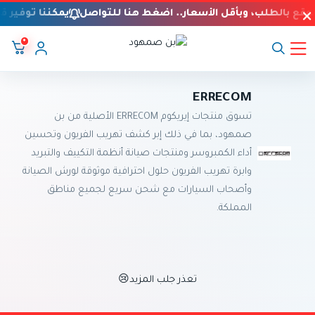
لموقع بالطلب، وبأقل الأسعار.. اضغط هنا للتواصل
يمكننا توفير ق
٠
بن صمهود
ERRECOM
تسوق منتجات إيريكوم ERRECOM الأصلية من بن
صمهود، بما في ذلك إبر كشف تهريب الفريون وتحسين
أداء الكمبروسر ومنتجات صيانة أنظمة التكييف والتبريد
وابرة تهريب الفريون حلول احترافية موثوقة لورش الصيانة
وأصحاب السيارات مع شحن سريع لجميع مناطق
المملكة.
تعذر جلب المزيد😢